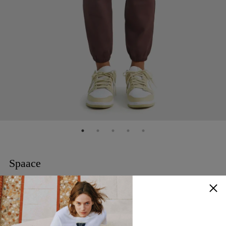
Spaace
機能面料縮口運動褲
NTD
6,980
70% OFF
NTD
2,094
顏色
：
深棕色
查看尺寸參考