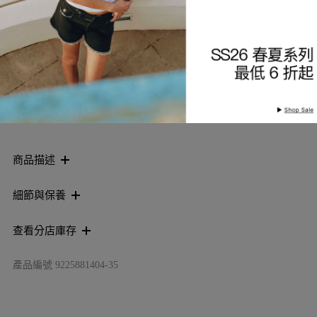
索取到貨通知
加入願望清單
商品描述
細節與保養
查看分店庫存
產品編號
9225881404-35