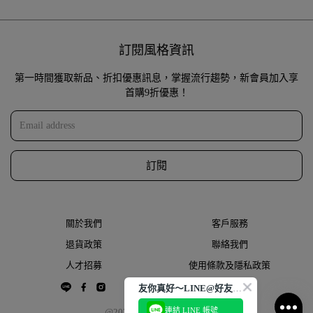
訂閱風格資訊
第一時間獲取新品、折扣優惠訊息，掌握流行趨勢，新會員加入享
首購9折優惠！
訂閱
關於我們
客戶服務
退貨政策
聯絡我們
人才招募
使用條款及隱私政策
友你真好～LINE@好友大募集
連結 LINE 帳號
@2022 THESPAACE.COM