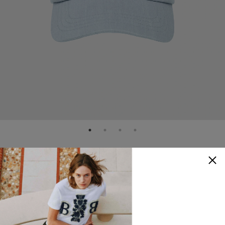
Spaace
Logo 棒球帽
NTD
1,980
30% OFF
NTD
1,386
顏色
：
淺藍色
查看尺寸參考