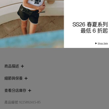
選擇尺寸
加入購物袋
加入願望清單
商品描述
細節與保養
查看分店庫存
產品編號
9225892415-85