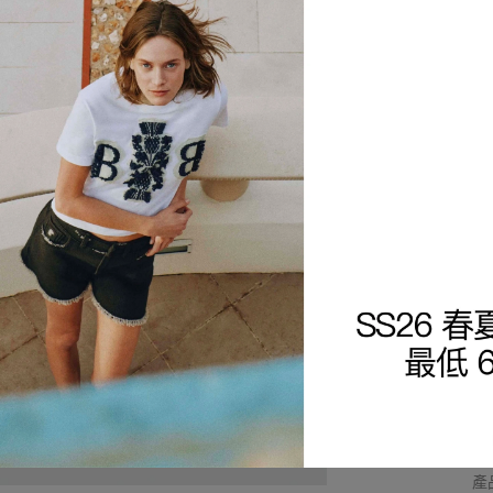
商
細
查
產