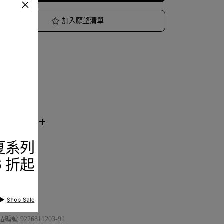
加入願望清單
品描述
節與保養
看分店庫存
品編號
9226811203-91