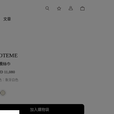
文章
OTEME
騰絲巾
TD
11,080
色
：
象牙白色
加入購物袋