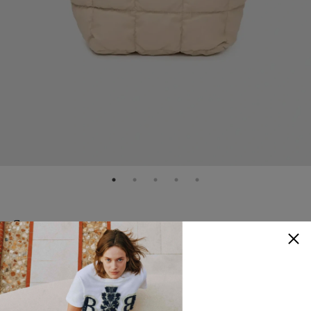
Spaace
Portor Mini 托特包
NTD
8,480
50% OFF
NTD
4,240
顏色
：
沙色