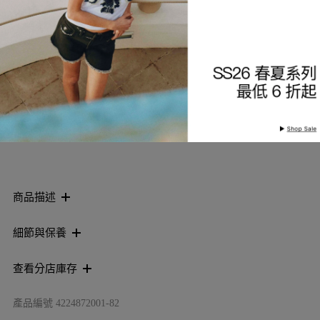
索取到貨通知
加入願望清單
商品描述
細節與保養
查看分店庫存
產品編號
4224872001-82