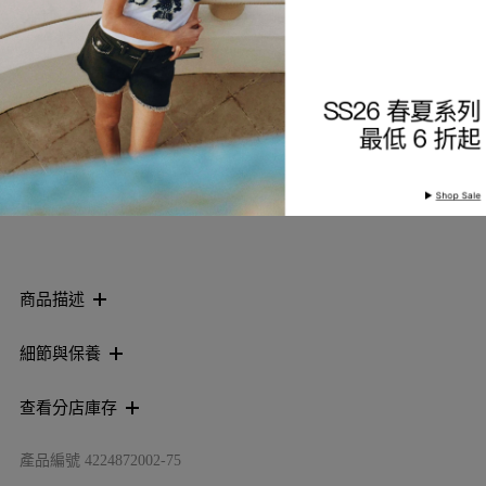
索取到貨通知
加入願望清單
商品描述
細節與保養
查看分店庫存
產品編號
4224872002-75