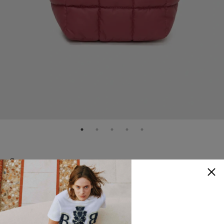
Spaace
Portor Mini 托特包
NTD
8,480
50% OFF
NTD
4,240
顏色
：
紅色