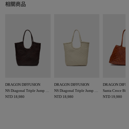
相關商品
DRAGON DIFFUSION
DRAGON DIFFUSION
DRAGON DIFF
NS Diagonal Triple Jump 肩
NS Diagonal Triple Jump 肩
Santa Croce B
背包
背包
NTD
18,980
NTD
18,980
NTD
19,980