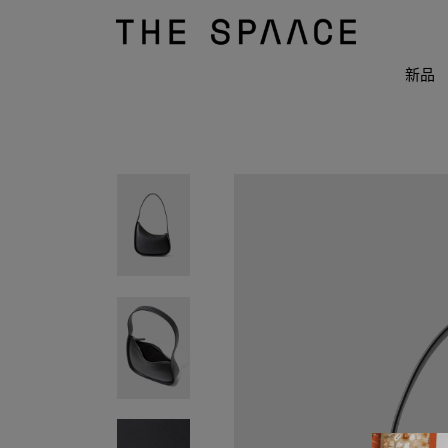
THE
SPAACE
WOMEN
新品