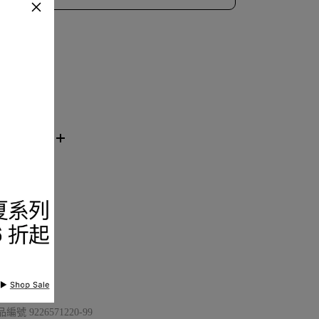
品描述
節與保養
看分店庫存
品編號
9226571220-99