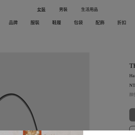
女裝
男裝
生活用品
品牌
服裝
鞋履
包袋
配飾
折扣
T
H
N
顏