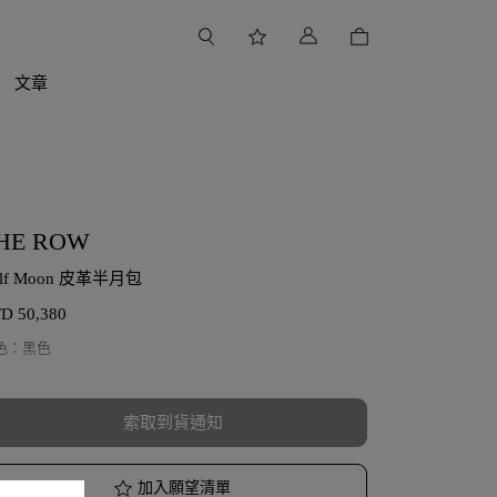
文章
HE ROW
alf Moon 皮革半月包
TD
50,380
色
：
黑色
索取到貨通知
加入願望清單