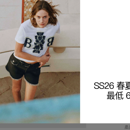
商
細
查
產