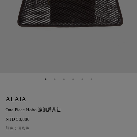
ALAÏA
One Piece Hobo 漁網肩背包
NTD
58,880
顏色
：
深咖色