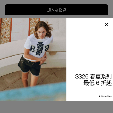
加入購物袋
加入願望清單
商品描述
細節與保養
查看分店庫存
產品編號
9226871249-83