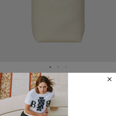
THE ROW
Medium N/S Park 皮革托特包
NTD
66,980
顏色
：
象牙白色