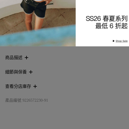
索取到貨通知
加入願望清單
商品描述
細節與保養
查看分店庫存
產品編號
9226572230-91