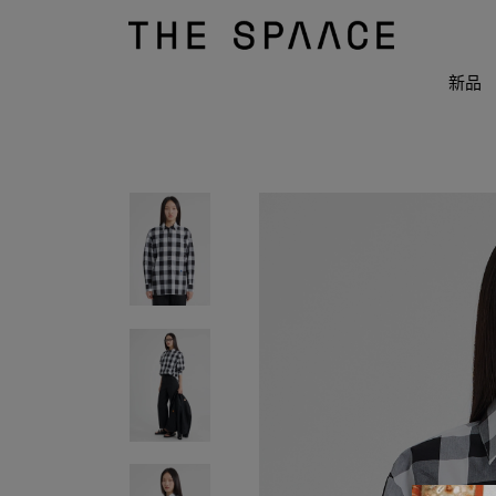
THE
SPAACE
WOMEN
新品