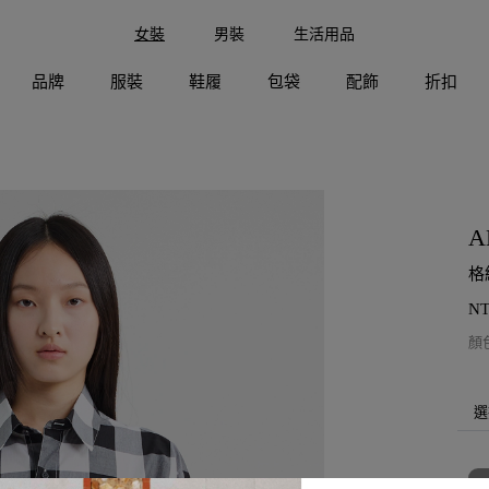
女裝
男裝
生活用品
品牌
服裝
鞋履
包袋
配飾
折扣
A
格
N
顏
選