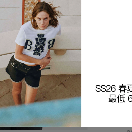
商
細
查