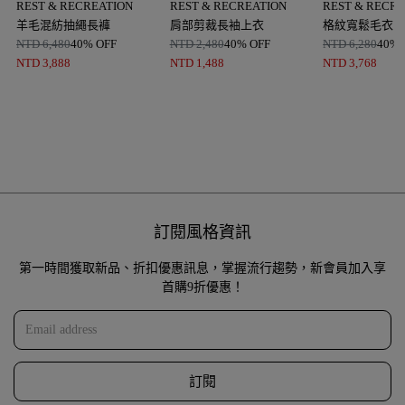
REST & RECREATION
REST & RECREATION
REST & RECR
羊毛混紡抽繩長褲
肩部剪裁長袖上衣
格紋寬鬆毛衣
NTD
6,480
40% OFF
NTD
2,480
40% OFF
NTD
6,280
40% 
NTD
3,888
NTD
1,488
NTD
3,768
訂閱風格資訊
第一時間獲取新品、折扣優惠訊息，掌握流行趨勢，新會員加入享
首購9折優惠！
訂閱