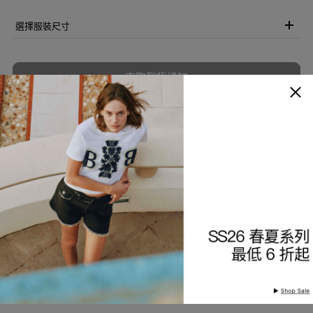
選擇服裝尺寸
索取到貨通知
加入願望清單
商品描述
細節與保養
查看分店庫存
產品編號
9226411400-95