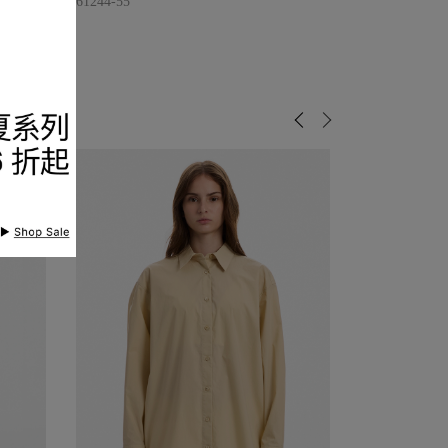
品編號
9226461244-55