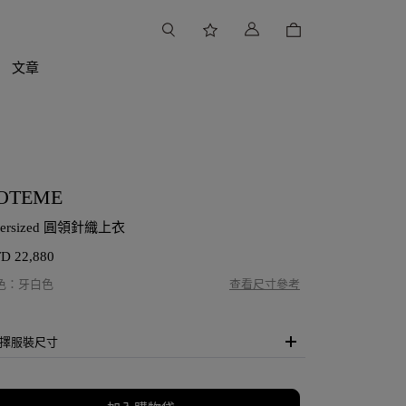
文章
OTEME
versized 圓領針織上衣
TD
22,880
色
：
牙白色
查看尺寸參考
擇服裝尺寸