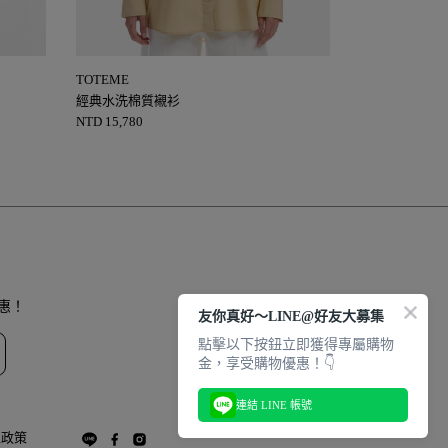
TOTEME
TOTEME
經典水洗棉質襯衫
Oversized 條
NTD
15,780
NTD
21,080
惠！
友你真好～LINE@好友大募集
點擊以下按鈕立即獲得專屬購物
金，享受購物優惠！👇
連結 LINE 帳號
私政策