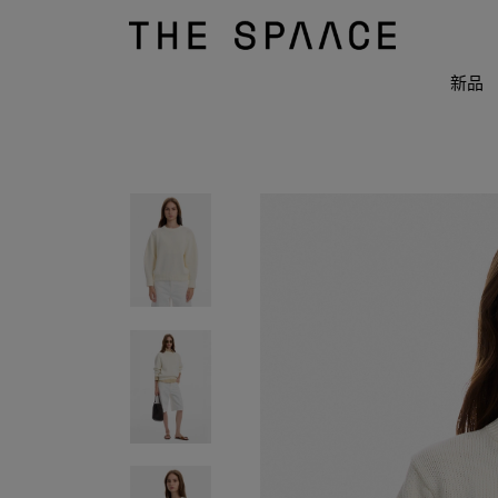
THE
SPAACE
WOMEN
新品