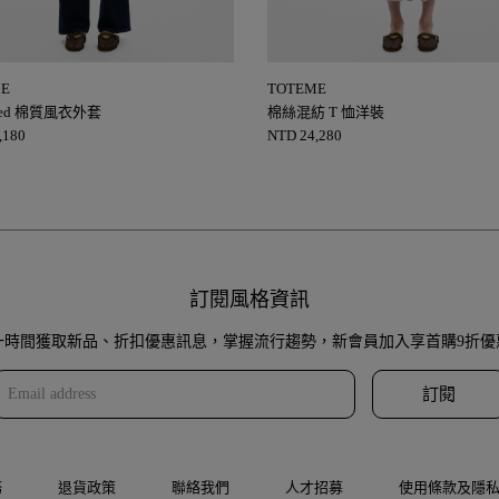
ME
TOTEME
ized 棉質風衣外套
棉絲混紡 T 恤洋裝
,180
NTD
24,280
訂閱風格資訊
一時間獲取新品、折扣優惠訊息，掌握流行趨勢，新會員加入享首購9折優
訂閱
務
退貨政策
聯絡我們
人才招募
使用條款及隱