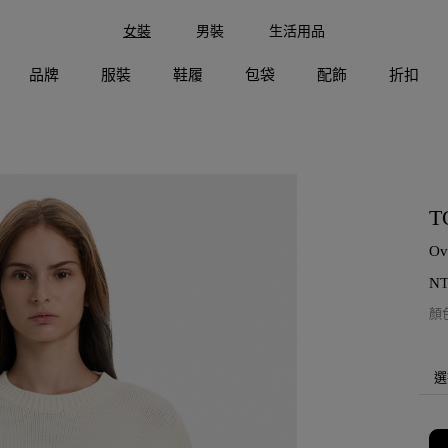
女裝
男裝
生活用品
品牌
服裝
鞋履
包袋
配飾
折扣
T
O
N
顏
選