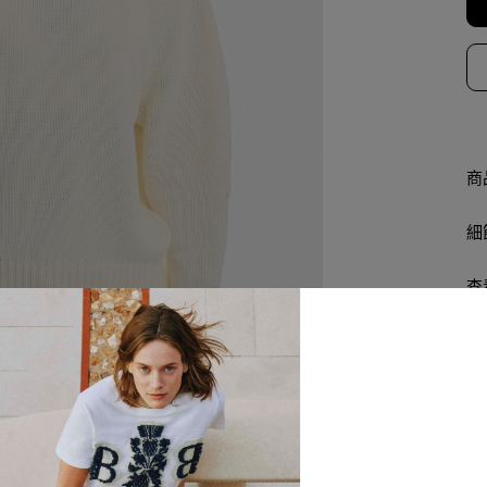
商
細
查