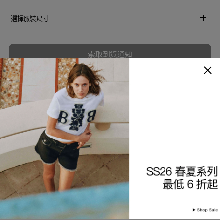
選擇服裝尺寸
索取到貨通知
加入願望清單
商品描述
細節與保養
查看分店庫存
產品編號
9225491412-35