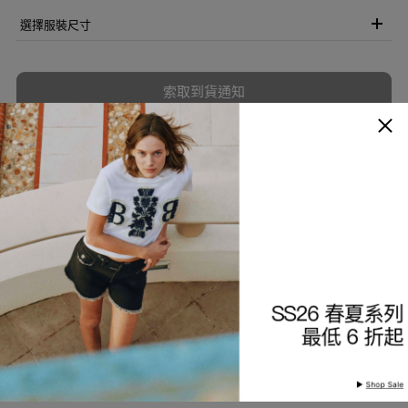
選擇服裝尺寸
索取到貨通知
加入願望清單
商品描述
細節與保養
查看分店庫存
產品編號
9226291426-99