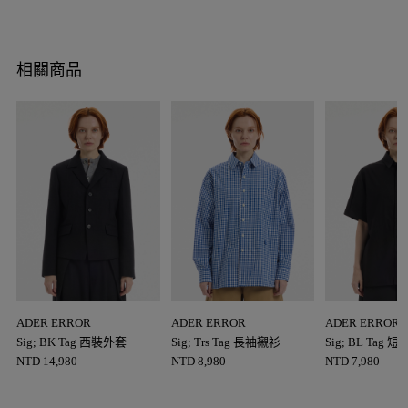
相關商品
ADER ERROR
ADER ERROR
ADER ERROR
Sig; BK Tag 西裝外套
Sig; Trs Tag 長袖襯衫
Sig; BL Tag 
NTD
14,980
NTD
8,980
NTD
7,980