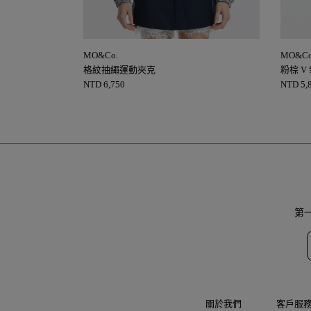
MO&Co.
MO&Co
格紋抽繩運動夾克
粉棕 V
NTD
6,750
NTD
5,
第
關於我們
客戶服