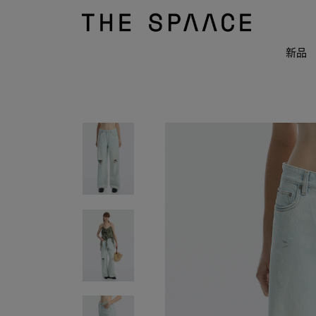
THE
SPAACE
WOMEN
新品