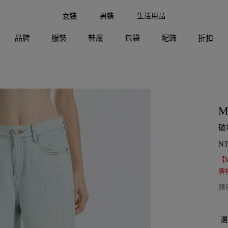
女裝
男裝
生活用品
品牌
服裝
鞋履
包袋
配飾
折扣
M
破
N
【
牌禮
顏
選