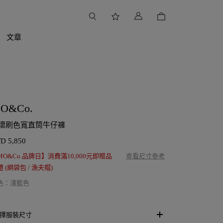
文章
O&Co.
壞刷色寬直筒牛仔褲
TD
5,850
MO&Co.品牌日】消費滿10,000元即贈品
查看尺寸參考
 (網袋包 / 漁夫帽)
色
：
淺藍色
擇服裝尺寸