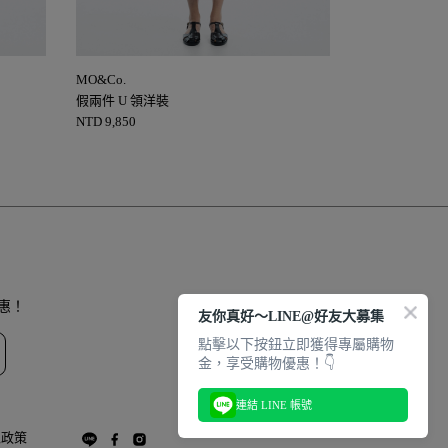
MO&Co.
MO&Co.
假兩件 U 領洋裝
格紋襯衫
NTD
9,850
NTD
6,300
惠！
友你真好～LINE@好友大募集
點擊以下按鈕立即獲得專屬購物
金，享受購物優惠！👇
連結 LINE 帳號
私政策