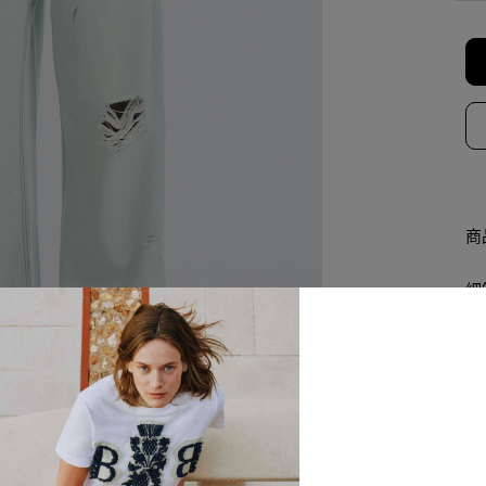
商
細
查