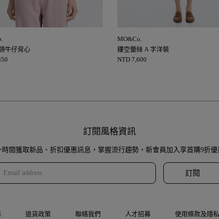
.
MO&Co.
 領牛仔背心
鏤空蕾絲 A 字洋裝
850
NTD
7,600
訂閱風格資訊
一時間獲取新品、折扣優惠訊息，掌握流行趨勢，新會員加入享首購9折優
訂閱
務
退貨政策
聯絡我們
人才招募
使用條款及隱