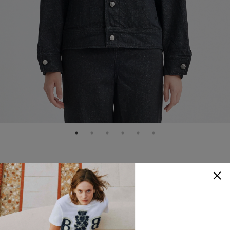
ADER ERROR
丹寧襯衫夾克
NTD
15,580
顏色
：
黑色
查看尺寸參考