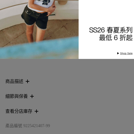
選擇服裝尺寸
索取到貨通知
加入願望清單
商品描述
細節與保養
查看分店庫存
產品編號
9225421407-99