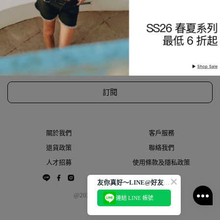
訂閱風格資訊
第一時間獲取新品、折扣優惠訊息，掌握流行趨勢，新會員加入享
首購9折優惠！
訂閱
關於我們
客戶服務
退貨政策
聯絡我們
人才招募
使用條款及隱私政策
友你真好～LINE@好友大募集
@2022 THESPAACE.COM
連結 LINE 帳號