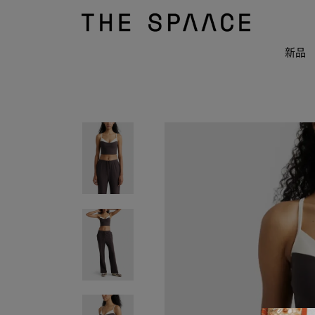
THE
SPAACE
WOMEN
新品