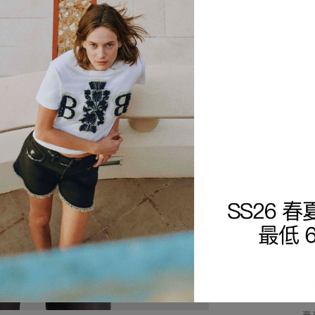
商
細
查