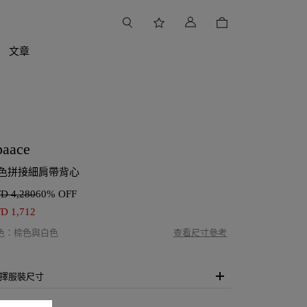
文章
paace
色拼接細肩帶背心
TD
4,280
60% OFF
TD
1,712
色
：
棕色與白色
查看尺寸參考
擇服裝尺寸