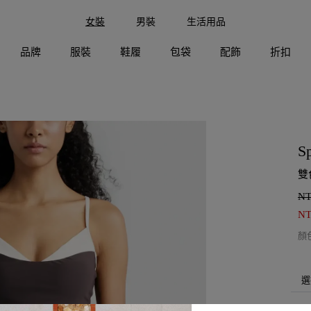
女裝
男裝
生活用品
品牌
服裝
鞋履
包袋
配飾
折扣
S
雙
N
N
顏
選