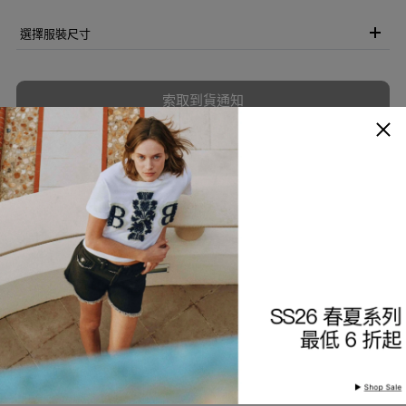
選擇服裝尺寸
索取到貨通知
加入願望清單
商品描述
細節與保養
查看分店庫存
產品編號
9225491412-35