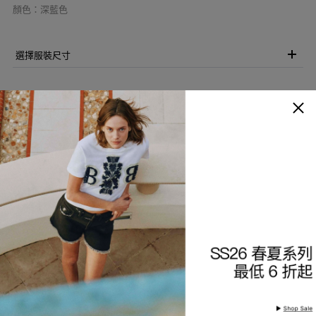
顏色
：
深藍色
選擇服裝尺寸
加入購物袋
加入願望清單
商品描述
細節與保養
查看分店庫存