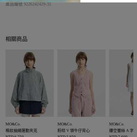
產品編號
9226242429-35
相關商品
MO&Co.
MO&Co.
MO&Co.
格紋抽繩運動夾克
粉棕 V 領牛仔背心
鏤空蕾絲 A 字
NTD
6,750
NTD
5,850
NTD
7,600