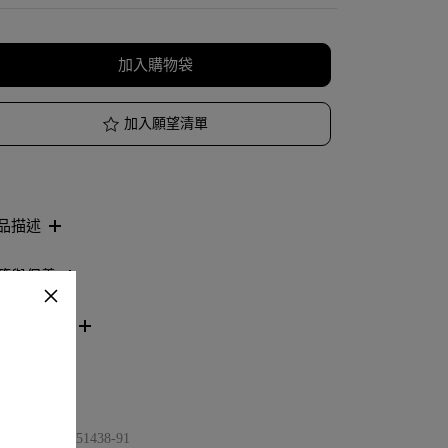
加入購物袋
加入願望清單
品描述
節與保養
看分店庫存
品編號
9226251438-91