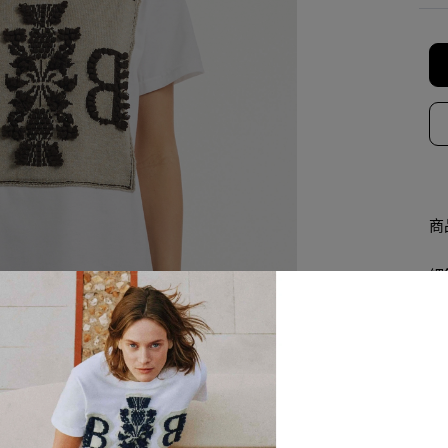
商
細
查
產