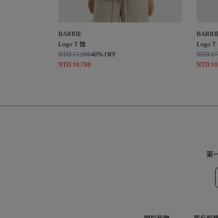
BARRIE
BARRI
Logo T 恤
Logo T
NTD
17,980
40% OFF
NTD
17
NTD
10,788
NTD
10
第