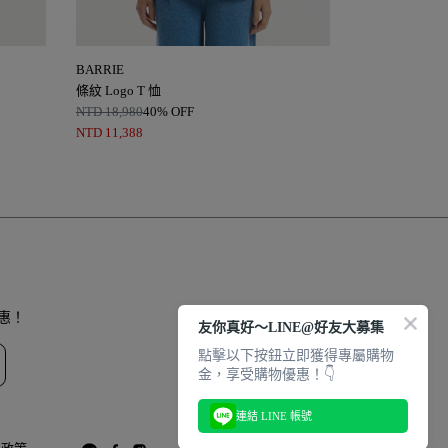
BARRIE
BARRIE
條紋 Logo T 恤
條紋針織開襟
NTD
18,980
40% OFF
NTD
49,980
40
NTD
11,388
NTD
29,988
惠！
友你真好～LINE@好友大募集
點擊以下按鈕立即獲得專屬購物
金，享受購物優惠！👇
連結 LINE 帳號