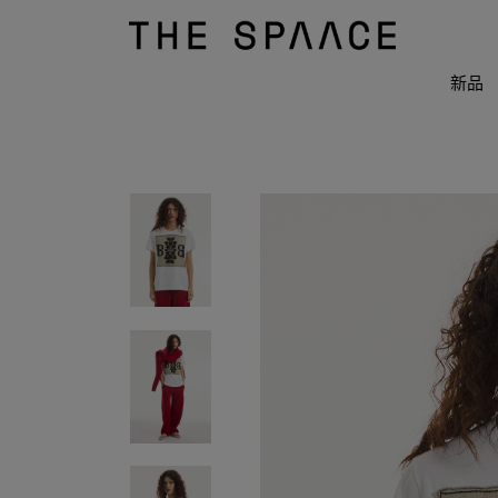
THE
SPAACE
WOMEN
新品