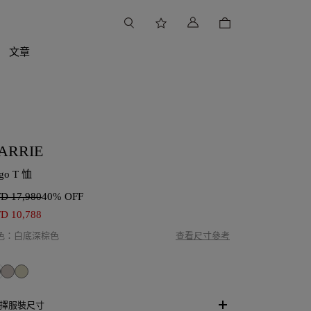
文章
ARRIE
go T 恤
TD
17,980
40% OFF
TD
10,788
色
：
白底深棕色
查看尺寸參考
擇服裝尺寸