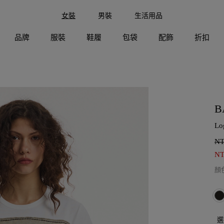
女裝
男裝
生活用品
品牌
服裝
鞋履
包袋
配飾
折扣
B
Lo
N
N
顏
選