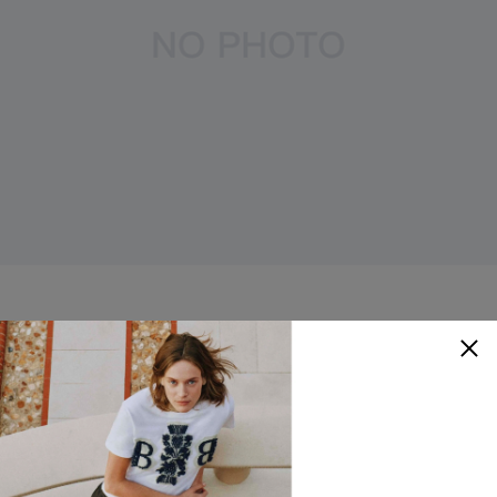
Spaace
絲質百慕達短褲
NTD
15,980
30% OFF
NTD
11,186
顏色
：
棕色
查看尺寸參考