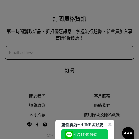
訂閱風格資訊
第一時間獲取新品、折扣優惠訊息，掌握流行趨勢，新會員加入享
首購9折優惠！
訂閱
關於我們
客戶服務
退貨政策
聯絡我們
人才招募
使用條款及隱私政策
友你真好～LINE@好友大募集
連結 LINE 帳號
@2022 THESPAACE.COM