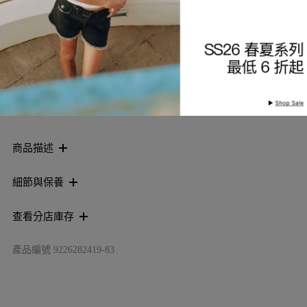
索取到貨通知
加入願望清單
商品描述
細節與保養
查看分店庫存
產品編號
9226282419-83