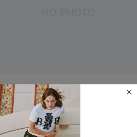
YPARIS
鋯石鑲嵌耳扣
NTD
5,480
顏色
：
銀色