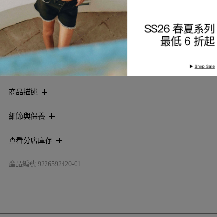
加入購物袋
加入願望清單
商品描述
細節與保養
查看分店庫存
產品編號
9226592420-01