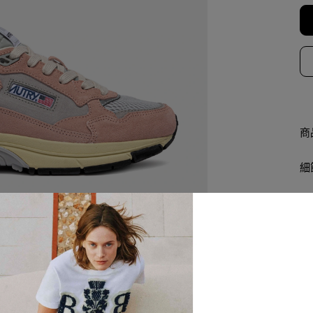
商
細
查