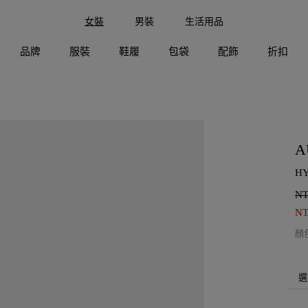
女裝
男裝
生活用品
品牌
服裝
鞋履
包袋
配飾
折扣
A
H
N
N
顏
選