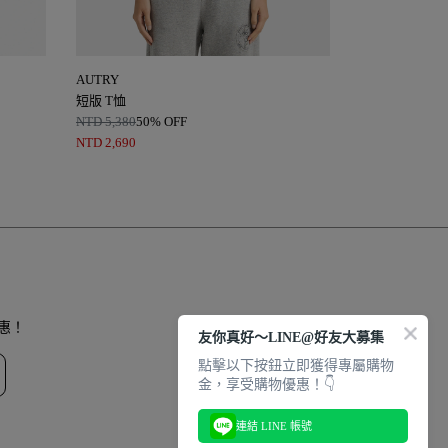
AUTRY
AUTRY
短版 T恤
短版 T恤
NTD
5,380
50% OFF
NTD
5,380
50%
NTD
2,690
NTD
2,690
惠！
友你真好～LINE@好友大募集
點擊以下按鈕立即獲得專屬購物
金，享受購物優惠！👇
連結 LINE 帳號