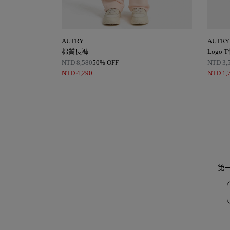
AUTRY
AUTRY
棉質長褲
Logo 
NTD
8,580
50% OFF
NTD
3,
NTD
4,290
NTD
1,
第