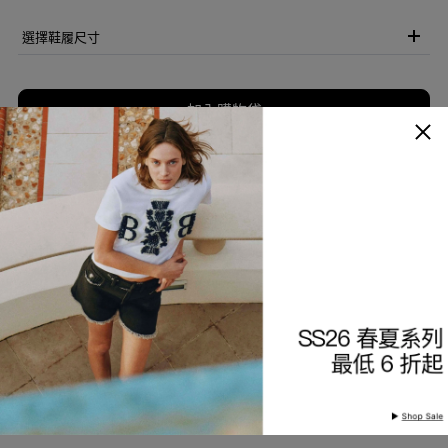
選擇鞋履尺寸
加入購物袋
加入願望清單
商品描述
細節與保養
查看分店庫存
產品編號
9226861229-99