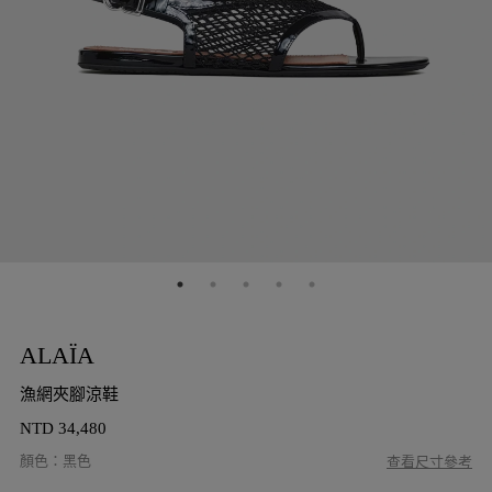
ALAÏA
漁網夾腳涼鞋
NTD
34,480
顏色
：
黑色
查看尺寸參考