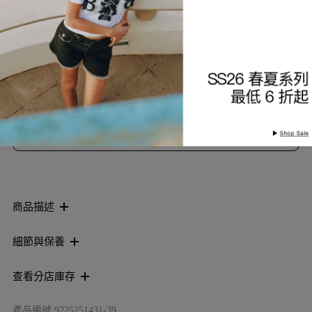
選擇服裝尺寸
索取到貨通知
加入願望清單
商品描述
細節與保養
查看分店庫存
產品編號
9225251431-39