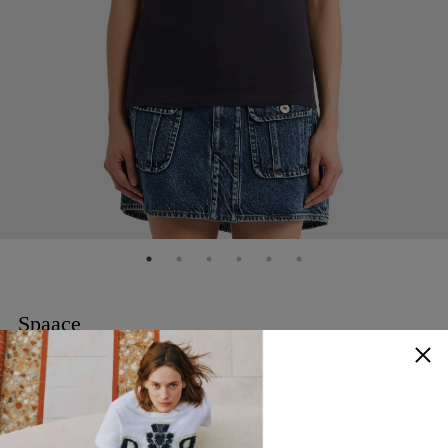
Spaace
Look At Me 坦克背心
NTD
5,680
30% OFF
NTD
3,976
顏色
：
深藍色
查看尺寸參考