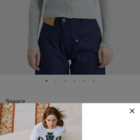
Spaace
Jane 羊毛開襟衫
NTD
12,580
30% OFF
NTD
8,806
顏色
：
灰色
查看尺寸參考