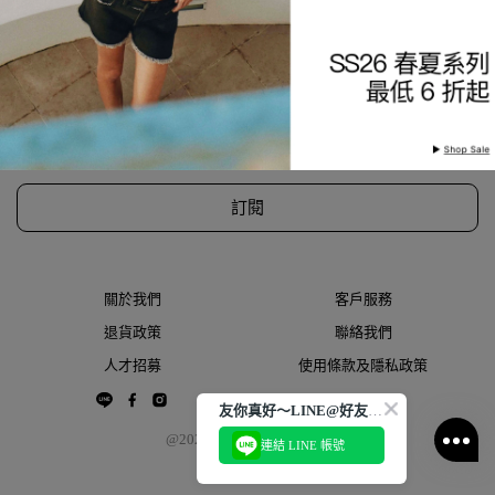
訂閱風格資訊
第一時間獲取新品、折扣優惠訊息，掌握流行趨勢，新會員加入享
首購9折優惠！
訂閱
關於我們
客戶服務
退貨政策
聯絡我們
人才招募
使用條款及隱私政策
友你真好～LINE@好友大募集
@2022 THESPAACE.COM
連結 LINE 帳號